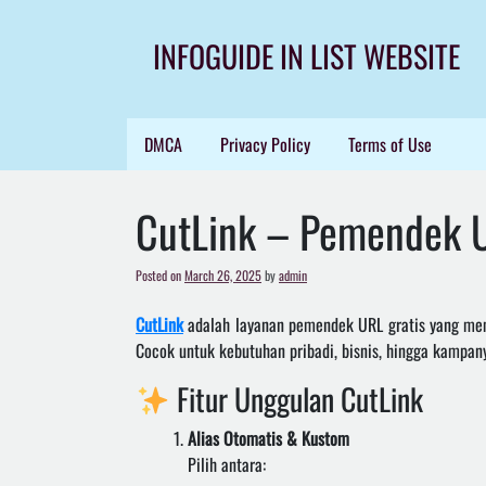
Skip
to
INFOGUIDE IN LIST WEBSITE
content
DMCA
Privacy Policy
Terms of Use
CutLink – Pemendek U
Posted on
March 26, 2025
by
admin
CutLink
adalah layanan pemendek URL gratis yang mem
Cocok untuk kebutuhan pribadi, bisnis, hingga kampany
Fitur Unggulan CutLink
Alias Otomatis & Kustom
Pilih antara: