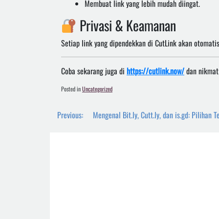
Membuat link yang lebih mudah diingat.
Privasi & Keamanan
Setiap link yang dipendekkan di CutLink akan otomati
Coba sekarang juga di
https://cutlink.now/
dan nikmati
Posted in
Uncategorized
Post
Previous:
Mengenal Bit.ly, Cutt.ly, dan is.gd: Pilihan
navigation