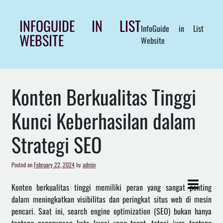
Skip
to
INFOGUIDE IN LIST
InfoGuide in List
content
WEBSITE
Website
Konten Berkualitas Tinggi
Kunci Keberhasilan dalam
Strategi SEO
Posted on
February 22, 2024
by
admin
Konten berkualitas tinggi memiliki peran yang sangat penting
dalam meningkatkan visibilitas dan peringkat situs web di mesin
pencari. Saat ini, search engine optimization (SEO) bukan hanya