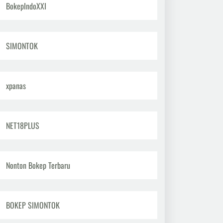
BokepIndoXXI
SIMONTOK
xpanas
NET18PLUS
Nonton Bokep Terbaru
BOKEP SIMONTOK