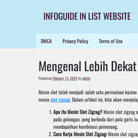
Skip
to
INFOGUIDE IN LIST WEBSITE
content
DMCA
Privacy Policy
Terms of Use
Mengenal Lebih Dekat
Posted on
February 13, 2024
by
admin
Mesin slot telah menjadi salah satu permainan kasino 
mesin
slot zigzag
. Dalam artikel ini, kita akan menjel
Apa itu Mesin Slot Zigzag?
Mesin slot zigzag 
pada gulungan, yang berbeda dari pola garis 
mendapatkan kombinasi pemenang.
Cara Kerja Mesin Slot Zigzag:
Mesin slot zigza