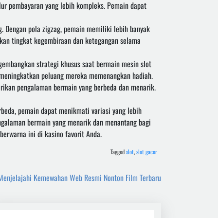
lur pembayaran yang lebih kompleks. Pemain dapat
g. Dengan pola zigzag, pemain memiliki lebih banyak
tkan tingkat kegembiraan dan ketegangan selama
embangkan strategi khusus saat bermain mesin slot
uk meningkatkan peluang mereka memenangkan hadiah.
erikan pengalaman bermain yang berbeda dan menarik.
beda, pemain dapat menikmati variasi yang lebih
engalaman bermain yang menarik dan menantang bagi
erwarna ini di kasino favorit Anda.
Tagged
slot
,
slot gacor
Menjelajahi Kemewahan Web Resmi Nonton Film Terbaru