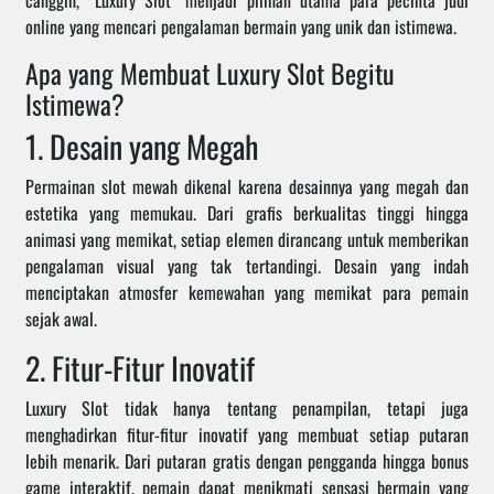
canggih, “Luxury Slot” menjadi pilihan utama para pecinta judi
online yang mencari pengalaman bermain yang unik dan istimewa.
Apa yang Membuat Luxury Slot Begitu
Istimewa?
1. Desain yang Megah
Permainan slot mewah dikenal karena desainnya yang megah dan
estetika yang memukau. Dari grafis berkualitas tinggi hingga
animasi yang memikat, setiap elemen dirancang untuk memberikan
pengalaman visual yang tak tertandingi. Desain yang indah
menciptakan atmosfer kemewahan yang memikat para pemain
sejak awal.
2. Fitur-Fitur Inovatif
Luxury Slot tidak hanya tentang penampilan, tetapi juga
menghadirkan fitur-fitur inovatif yang membuat setiap putaran
lebih menarik. Dari putaran gratis dengan pengganda hingga bonus
game interaktif, pemain dapat menikmati sensasi bermain yang