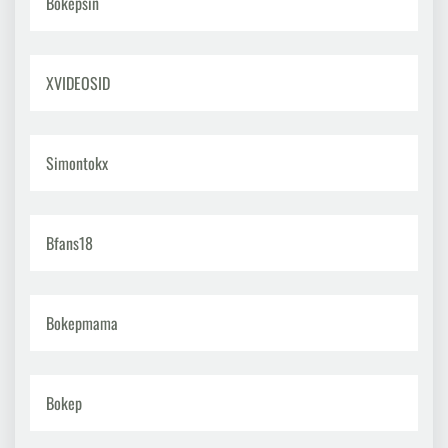
Bokepsin
XVIDEOSID
Simontokx
Bfans18
Bokepmama
Bokep