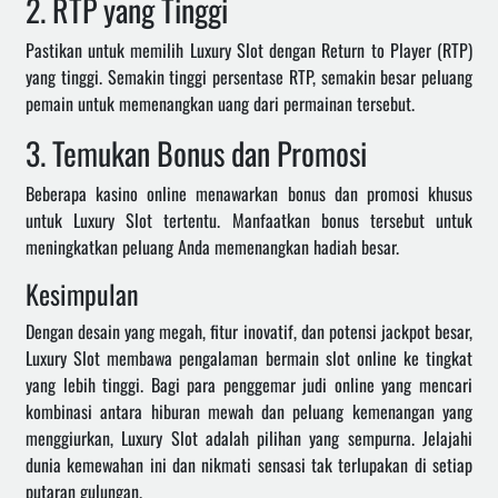
2. RTP yang Tinggi
Pastikan untuk memilih Luxury Slot dengan Return to Player (RTP)
yang tinggi. Semakin tinggi persentase RTP, semakin besar peluang
pemain untuk memenangkan uang dari permainan tersebut.
3. Temukan Bonus dan Promosi
Beberapa kasino online menawarkan bonus dan promosi khusus
untuk Luxury Slot tertentu. Manfaatkan bonus tersebut untuk
meningkatkan peluang Anda memenangkan hadiah besar.
Kesimpulan
Dengan desain yang megah, fitur inovatif, dan potensi jackpot besar,
Luxury Slot membawa pengalaman bermain slot online ke tingkat
yang lebih tinggi. Bagi para penggemar judi online yang mencari
kombinasi antara hiburan mewah dan peluang kemenangan yang
menggiurkan, Luxury Slot adalah pilihan yang sempurna. Jelajahi
dunia kemewahan ini dan nikmati sensasi tak terlupakan di setiap
putaran gulungan.