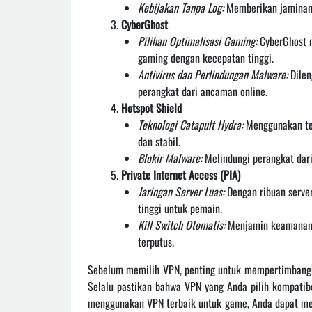
Kebijakan Tanpa Log:
Memberikan jaminan p
CyberGhost
Pilihan Optimalisasi Gaming:
CyberGhost m
gaming dengan kecepatan tinggi.
Antivirus dan Perlindungan Malware:
Dilen
perangkat dari ancaman online.
Hotspot Shield
Teknologi Catapult Hydra:
Menggunakan tek
dan stabil.
Blokir Malware:
Melindungi perangkat dar
Private Internet Access (PIA)
Jaringan Server Luas:
Dengan ribuan server
tinggi untuk pemain.
Kill Switch Otomatis:
Menjamin keamanan d
terputus.
Sebelum memilih VPN, penting untuk mempertimbangkan
Selalu pastikan bahwa VPN yang Anda pilih kompati
menggunakan VPN terbaik untuk game, Anda dapat m