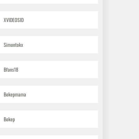
XVIDEOSID
Simontokx
Bfans18
Bokepmama
Bokep