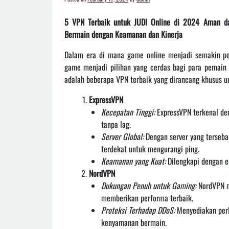
5 VPN Terbaik untuk JUDI Online di 2024 Aman da
Bermain dengan Keamanan dan Kinerja
Dalam era di mana game online menjadi semakin pop
game menjadi pilihan yang cerdas bagi para pemain
adalah beberapa VPN terbaik yang dirancang khusus u
ExpressVPN
Kecepatan Tinggi:
ExpressVPN terkenal den
tanpa lag.
Server Global:
Dengan server yang tersebar
terdekat untuk mengurangi ping.
Keamanan yang Kuat:
Dilengkapi dengan en
NordVPN
Dukungan Penuh untuk Gaming:
NordVPN me
memberikan performa terbaik.
Proteksi Terhadap DDoS:
Menyediakan perl
kenyamanan bermain.