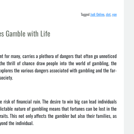
Tagged
Judi Online
,
slot
,
vpn
es Gamble with Life
t for many, carries a plethora of dangers that often go unnoticed
d the thrill of chance draw people into the world of gambling, the
explores the various dangers associated with gambling and the far-
society.
risk of financial ruin. The desire to win big can lead individuals
dictable nature of gambling means that fortunes can be lost in the
traits. This not only affects the gambler but also their families, as
yond the individual.