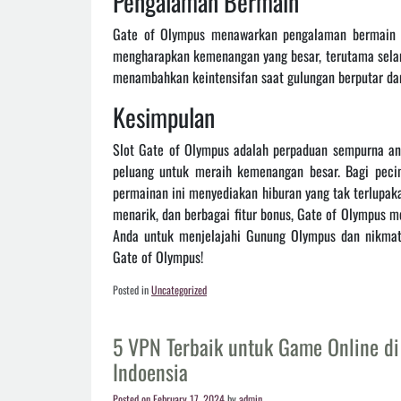
Pengalaman Bermain
Gate of Olympus menawarkan pengalaman bermain ya
mengharapkan kemenangan yang besar, terutama selama
menambahkan keintensifan saat gulungan berputar d
Kesimpulan
Slot Gate of Olympus adalah perpaduan sempurna an
peluang untuk meraih kemenangan besar. Bagi peci
permainan ini menyediakan hiburan yang tak terlupaka
menarik, dan berbagai fitur bonus, Gate of Olympus me
Anda untuk menjelajahi Gunung Olympus dan nikmati 
Gate of Olympus!
Posted in
Uncategorized
5 VPN Terbaik untuk Game Online di
Indoensia
Posted on
February 17, 2024
by
admin