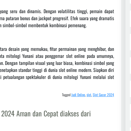
ng seru dan dinamis. Dengan volatilitas tinggi, pemain dapat
 putaran bonus dan jackpot progresif. Efek suara yang dramatis
an simbol-simbol membentuk kombinasi pemenang.
tara desain yang memukau, fitur permainan yang menghibur, dan
nta mitologi Yunani atau penggemar slot online pada umumnya,
n. Dengan tampilan visual yang luar biasa, kombinasi simbol yang
netapkan standar tinggi di dunia slot online modern. Siapkan diri
petualangan spektakuler di dunia mitologi Yunani melalui slot
Tagged
Judi Online
,
slot
,
Slot Gacor 2024
 2024 Aman dan Cepat diakses dari