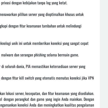
rivasi dengan kebijakan tanpa log yang ketat.
enawarkan pilihan server yang dioptimalkan khusus untuk
gkapi dengan fitur keamanan tambahan untuk melindungi
nologi unik ini untuk memberikan koneksi yang sangat cepat
i malware dan serangan phishing selama bermain game.
 di seluruh dunia, PIA memastikan ketersediaan server yang
engan fitur kill switch yang otomatis memutus koneksi jika VPN
 lokasi server, kecepatan, dan fitur keamanan yang disediakan.
bel dengan perangkat dan game yang ingin Anda mainkan. Dengan
engamankan koneksi Anda dan meningkatkan kualitas pengalaman