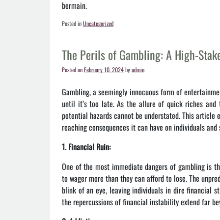
bermain.
Posted in
Uncategorized
The Perils of Gambling: A High-Stak
Posted on
February 10, 2024
by
admin
Gambling, a seemingly innocuous form of entertainmen
until it’s too late. As the allure of quick riches an
potential hazards cannot be understated. This article 
reaching consequences it can have on individuals and 
1. Financial Ruin:
One of the most immediate dangers of gambling is the 
to wager more than they can afford to lose. The unpre
blink of an eye, leaving individuals in dire financial s
the repercussions of financial instability extend far be