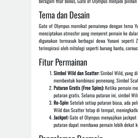
beragam fitur bonus, Gate of Olympus menjadi pilihan 
Tema dan Desain
Gate of Olympus memikat pemainnya dengan tema Yunan
menciptakan atmosfer yang menyeret pemain ke dal
digunakan termasuk berbagai dewa Yunani seperti Z
terinspirasi oleh mitologi seperti burung hantu, cornu
Fitur Permainan
Simbol Wild dan Scatter:
Simbol Wild, yang di
membentuk kombinasi pemenang. Simbol Scatte
Putaran Gratis (Free Spins):
Ketika pemain men
putaran gratis. Selama putaran ini, simbol W
Re-Spin:
Setelah setiap putaran biasa, ada pe
Wild dan Scatter tetap di tempat, meningkatk
Jackpot:
Gate of Olympus menyajikan jackpot 
putaran dapat membawa pemain lebih dekat ke