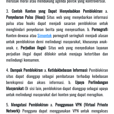
merusak moral atau mendukung agenda politik yang kontroversial.
3.
Contoh Konten yang Dapat Menyebabkan Pemblokiran:
a.
Penyebaran Palsu (Hoax):
Situs web yang menyebarkan informasi
palsu atau hoaks dapat menjadi sasaran pemblokiran untuk
menghindari penyebaran berita yang menyesatkan. b.
Pornografi:
Konten dewasa atau
Simontok
pornografi seringkali menjadi alasan
untuk pemblokiran demi melindungi masyarakat, khususnya anak-
anak. c.
Perjudian ilegal:
Situs web yang menyediakan layanan
perjudian ilegal dapat diblokir untuk menjaga ketertiban dan
melindungi konsumen.
4.
Dampak Pemblokiran:
a.
Ketidakbebasan Informasi:
Pemblokiran
situs dapat dianggap sebagai pembatasan terhadap kebebasan
berekspresi dan akses informasi. b.
Upaya Perlindungan
Masyarakat:
Di sisi lain, pemblokiran dapat dianggap sebagai upaya
untuk melindungi masyarakat dari konten yang dapat merugikan.
5.
Mengatasi Pemblokiran:
a.
Penggunaan VPN (Virtual Private
Network):
Pengguna dapat menggunakan VPN untuk mengakses