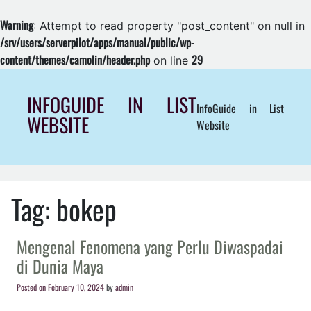
Warning
: Attempt to read property "post_content" on null in
/srv/users/serverpilot/apps/manual/public/wp-
content/themes/camolin/header.php
29
on line
Skip
to
INFOGUIDE IN LIST
InfoGuide in List
content
WEBSITE
Website
Tag:
bokep
Mengenal Fenomena yang Perlu Diwaspadai
di Dunia Maya
Posted on
February 10, 2024
by
admin